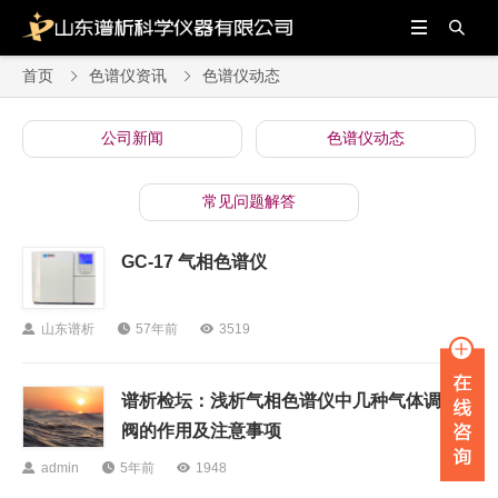


首页
色谱仪资讯
色谱仪动态


公司新闻
色谱仪动态
常见问题解答
GC-17 气相色谱仪

山东谱析

57年前

3519
谱析检坛：浅析气相色谱仪中几种气体调节
阀的作用及注意事项

admin

5年前

1948