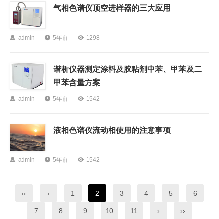
气相色谱仪顶空进样器的三大应用

admin

5年前

1298
谱析仪器测定涂料及胶粘剂中苯、甲苯及二
甲苯含量方案

admin

5年前

1542
液相色谱仪流动相使用的注意事项

admin

5年前

1542
‹‹
‹
1
2
3
4
5
6
7
8
9
10
11
›
››