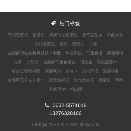

热门标签
气相色谱仪
色谱仪
棒状薄层色谱仪
氮气发生器
分配系数
液相色谱仪
基线
色谱柱
白酒
热裂解仪结构特点及技术参数
热裂解仪
气相色谱
液相色谱
分离
分配比
热裂解气相色谱仪
顶空瓶
皂膜流量计
黄曲霉毒素检测
薄层色谱
甘油（
室内环境
温度控制
紫外可见分光光度计
微量注射器
氢气发生器
微量硫
甲醇
基线毛刺
检出限

0632-5571618
13276328166
上班时间 周一至周五 早09:00-晚17:00