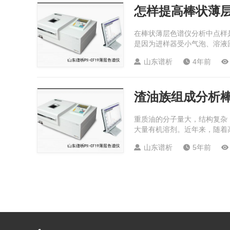
怎样提高棒状薄
在棒状薄层色谱仪分析中点样
是因为进样器受小气泡、溶液回
山东谱析
4年前



渣油族组成分析棒
重质油的分子量大，结构复杂
大量有机溶剂。近年来，随着高效
山东谱析
5年前


