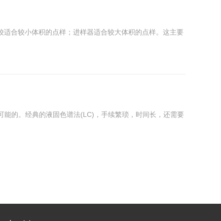
较适合较小体积的点样；进样器适合较大体积的点样。这主要
能的。经典的液固色谱法(LC)，手续繁琐，时间长，还需要