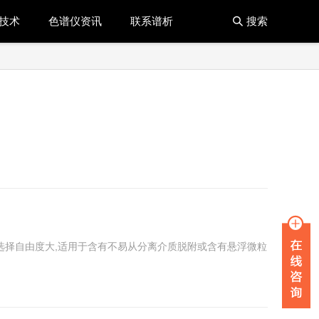
技术
色谱仪资讯
联系谱析
搜索

选择自由度大,适用于含有不易从分离介质脱附或含有悬浮微粒