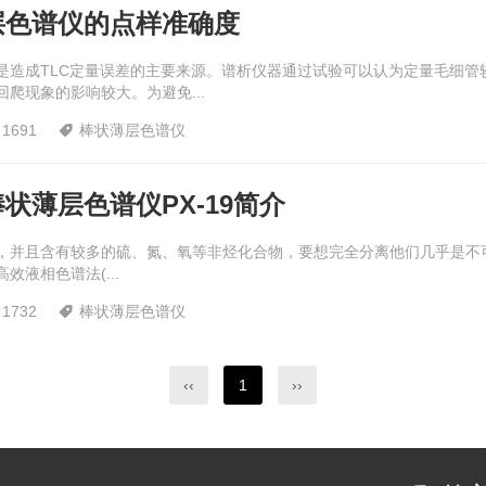
层色谱仪的点样准确度
是造成TLC定量误差的主要来源。谱析仪器通过试验可以认为定量毛细管
爬现象的影响较大。为避免...
1691
棒状薄层色谱仪

状薄层色谱仪PX-19简介
，并且含有较多的硫、氮、氧等非烃化合物，要想完全分离他们几乎是不可
液相色谱法(...
1732
棒状薄层色谱仪

‹‹
1
››