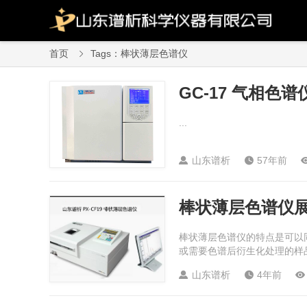
首页
Tags：棒状薄层色谱仪

GC-17 气相色谱
...
山东谱析
57年前


棒状薄层色谱仪
棒状薄层色谱仪的特点是可以
或需要色谱后衍生化处理的样品
山东谱析
4年前


