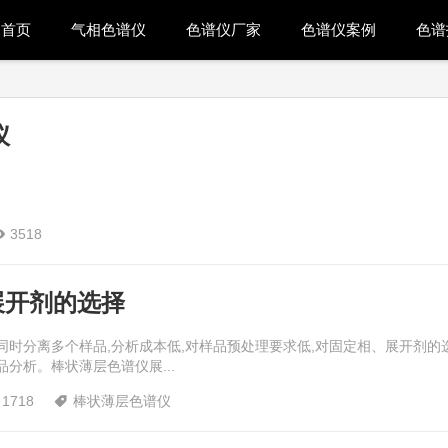
首页
气相色谱仪
色谱仪厂家
色谱仪案例
色谱
仪
3518

展开剂的选择
同时分离多个样品,分析成本低,对样品预处理要求低,对固定相、展开剂的
分析。棒状薄层色谱仪展...
1718
棒状薄层色谱仪
